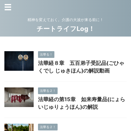
精神を変えておく。介護の大波が来る前に！
チートライフLog！
法華る！
法華経８章 五百弟子受記品(ごひゃ
くでし じゅきほん)の解説動画
法華る２！
法華経の第15章 如来寿量品(にょら
いじゅりょうほん)の解説
法華る２！